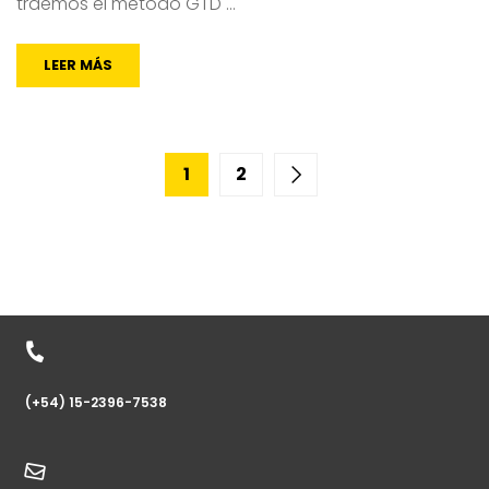
traemos el método GTD …
LEER MÁS
1
2
(+54) 15-2396-7538