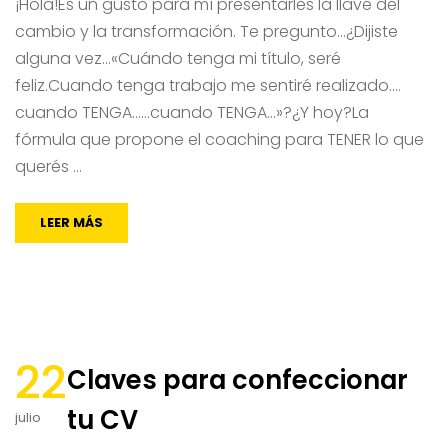
¡Hola!Es un gusto para mí presentarles la llave del
cambio y la transformación. Te pregunto…¿Dijiste
alguna vez…«Cuándo tenga mi título, seré
feliz.Cuando tenga trabajo me sentiré realizado.…
cuando TENGA……cuando TENGA…»?¿Y hoy?La
fórmula que propone el coaching para TENER lo que
querés …
LEER MÁS
22
Claves para confeccionar
tu CV
julio